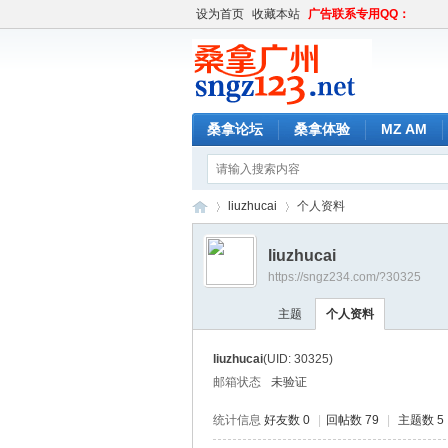
设为首页
收藏本站
广告联系专用QQ：
桑拿论坛
桑拿体验
MZ AM
liuzhucai
个人资料
liuzhucai
https://sngz234.com/?30325
桑
›
›
主题
个人资料
liuzhucai
(UID: 30325)
邮箱状态
未验证
统计信息
好友数 0
|
回帖数 79
|
主题数 5