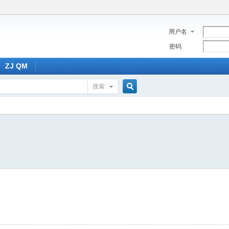
用户名
密码
ZJ QM
搜索
搜
索