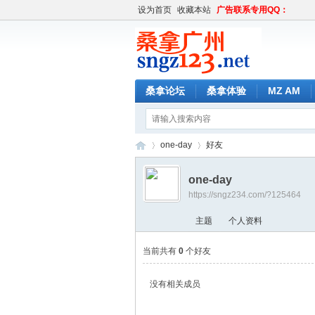
设为首页
收藏本站
广告联系专用QQ：
桑拿论坛
桑拿体验
MZ AM
one-day
好友
one-day
https://sngz234.com/?125464
桑
›
›
主题
个人资料
当前共有
0
个好友
没有相关成员