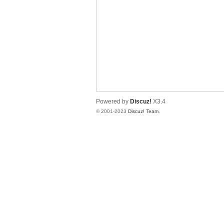
拿
Powered by
Discuz!
X3.4
© 2001-2023
Discuz! Team
.
网
论