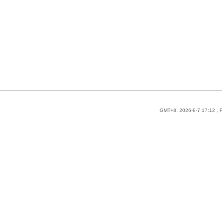
GMT+8, 2026-8-7 17:12
, 