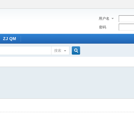
用户名
密码
ZJ QM
搜索
搜
索