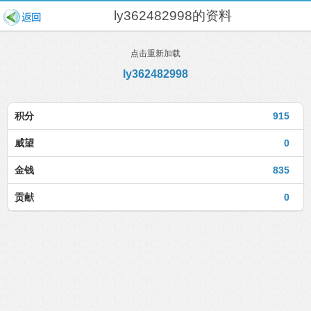
ly362482998的资料
点击重新加载
ly362482998
积分
915
威望
0
金钱
835
贡献
0