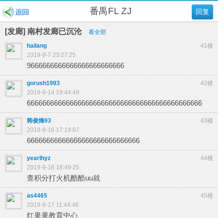
番禺FL ZJ
回复
[发廊] 南村发廊已沉沦
看全部
hailang
41楼
2019-9-7 23:27:25
9666666666666666666666666
gorush1993
42楼
2019-9-14 19:44:49
666666666666666666666666666666666666666666666
韩俊烽93
43楼
2019-9-16 17:19:07
66666666666666666666666666666
yearlhyz
44楼
2019-9-16 18:49:25
查积分打火机酷酷uu就
as4465
45楼
2019-9-17 11:44:46
红果果教育中心